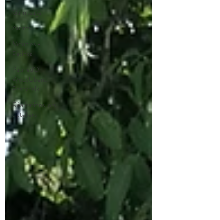
Garnissage
Autres
Meubles -
Patines
PatinedOr-
WoodUbend-
Poshchalk
Réalisations lors
d'ateliers